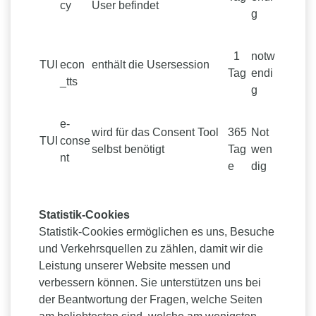
cy
User befindet
g
1
notw
TUI
econ
enthält die Usersession
Tag
endi
_tts
g
e-
wird für das Consent Tool
365
Not
TUI
conse
selbst benötigt
Tag
wen
nt
e
dig
Statistik-Cookies
Statistik-Cookies ermöglichen es uns, Besuche
und Verkehrsquellen zu zählen, damit wir die
Leistung unserer Website messen und
verbessern können. Sie unterstützen uns bei
der Beantwortung der Fragen, welche Seiten