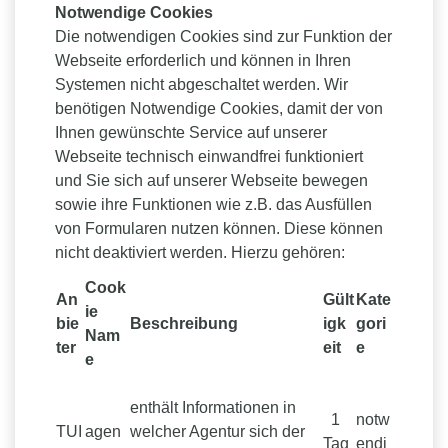
Notwendige Cookies
Die notwendigen Cookies sind zur Funktion der
Webseite erforderlich und können in Ihren
Systemen nicht abgeschaltet werden. Wir
benötigen Notwendige Cookies, damit der von
Ihnen gewünschte Service auf unserer
Webseite technisch einwandfrei funktioniert
und Sie sich auf unserer Webseite bewegen
sowie ihre Funktionen wie z.B. das Ausfüllen
von Formularen nutzen können. Diese können
nicht deaktiviert werden. Hierzu gehören:
Cook
An
Gült
Kate
ie
bie
Beschreibung
igk
gori
Nam
ter
eit
e
e
enthält Informationen in
1
notw
TUI
agen
welcher Agentur sich der
Tag
endi