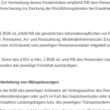
n. Zur Vermeidung dieses Kostenrisikos empfiehlt RB dem Reis
Versicherung zur Deckung der Rückführungskosten bei Krankheit
1 BGB ist, erfüllt RB die gesetzlichen Informationspflichten v
, Reisepreis, An- und Restzahlung, Mindestteilnehmerzahl, Ei
tionen nicht bereits vom jeweiligen Reiseveranstalter mitgeteil
m Sinne des § 651 w Abs. 1 BGB ist, wird RB den Reisenden n
enden das jeweilige Formblatt aushändigen.
eiterleitung von Mängelanzeigen
s die AGB des jeweiligen Anbieters als Vertragspartner des Rei
dienstleistungen oder auch im Fall des Gepäckverlustes oder ä
talters/ Leistungsträgers bzw. des jeweiligen Transportunter