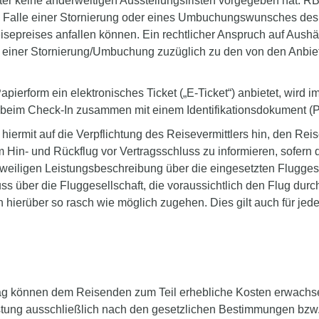
ieter keine anderweitigen Ausstellungsfristen vorgegeben hat. R
m Falle einer Stornierung oder eines Umbuchungswunsches des 
preises anfallen können. Ein rechtlicher Anspruch auf Aushän
lle einer Stornierung/Umbuchung zuzüglich zu den von den Anb
Papierform ein elektronisches Ticket („E-Ticket“) anbietet, wird
den beim Check-In zusammen mit einem Identifikationsdokument 
rmit auf die Verpflichtung des Reisevermittlers hin, den Reis
 Hin- und Rückflug vor Vertragsschluss zu informieren, sofern d
jeweiligen Leistungsbeschreibung über die eingesetzten Fluggese
ss über die Fluggesellschaft, die voraussichtlich den Flug durch
 hierüber so rasch wie möglich zugehen. Dies gilt auch für jed
g können dem Reisenden zum Teil erhebliche Kosten erwachse
leistung ausschließlich nach den gesetzlichen Bestimmungen b