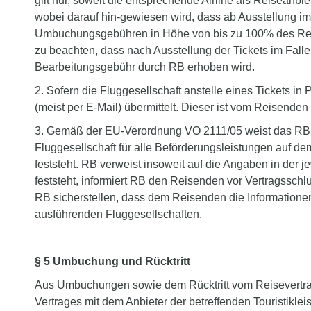
gilt nur, soweit die entsprechende Airline als Reiseanb
wobei darauf hin-gewiesen wird, dass ab Ausstellung i
Umbuchungsgebühren in Höhe von bis zu 100% des Reise
zu beachten, dass nach Ausstellung der Tickets im Fa
Bearbeitungsgebühr durch RB erhoben wird.
2. Sofern die Fluggesellschaft anstelle eines Tickets in 
(meist per E-Mail) übermittelt. Dieser ist vom Reisen
3. Gemäß der EU-Verordnung VO 2111/05 weist das RB hie
Fluggesellschaft für alle Beförderungsleistungen auf dem
feststeht. RB verweist insoweit auf die Angaben in der 
feststeht, informiert RB den Reisenden vor Vertragsschlu
RB sicherstellen, dass dem Reisenden die Informationen
ausführenden Fluggesellschaften.
§ 5 Umbuchung und Rücktritt
Aus Umbuchungen sowie dem Rücktritt vom Reisevertra
Vertrages mit dem Anbieter der betreffenden Touristik