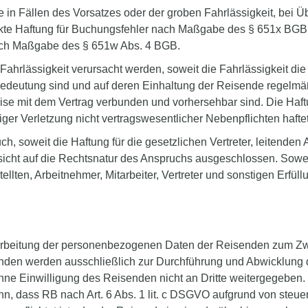
n Fällen des Vorsatzes oder der groben Fahrlässigkeit, bei Übe
te Haftung für Buchungsfehler nach Maßgabe des § 651x BGB o
nach Maßgabe des § 651w Abs. 4 BGB.
ahrlässigkeit verursacht werden, soweit die Fahrlässigkeit die V
deutung sind und auf deren Einhaltung der Reisende regelmäßig 
se mit dem Vertrag verbunden und vorhersehbar sind. Die Haftu
ssiger Verletzung nicht vertragswesentlicher Nebenpflichten hafte
 soweit die Haftung für die gesetzlichen Vertreter, leitenden 
cksicht auf die Rechtsnatur des Anspruchs ausgeschlossen. Sow
stellten, Arbeitnehmer, Mitarbeiter, Vertreter und sonstigen Erfül
Verarbeitung der personenbezogenen Daten der Reisenden zum Zwe
nden werden ausschließlich zur Durchführung und Abwicklung
hne Einwilligung des Reisenden nicht an Dritte weitergegeben.
 denn, dass RB nach Art. 6 Abs. 1 lit. c DSGVO aufgrund von ste