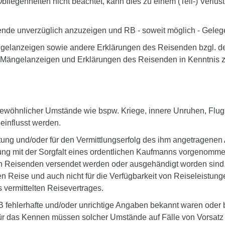
bliegenheiten nicht beachtet, kann dies zu einem (Teil-) Ver
ende unverzüglich anzuzeigen und RB - soweit möglich - Gelege
Mängelanzeigen sowie andere Erklärungen des Reisenden bzgl. 
n Mängelanzeigen und Erklärungen des Reisenden in Kenntnis z
ergewöhnlicher Umstände wie bspw. Kriege, innere Unruhen, Flu
influsst werden.
eistung und/oder für den Vermittlungserfolg des ihm angetragen
tlung mit der Sorgfalt eines ordentlichen Kaufmanns vorgenommen
 Reisenden versendet werden oder ausgehändigt worden sind. RB
ise und auch nicht für die Verfügbarkeit von Reiseleistunge
vermittelten Reisevertrages.
RB fehlerhafte und/oder unrichtige Angaben bekannt waren oder
für das Kennen müssen solcher Umstände auf Fälle von Vorsatz 