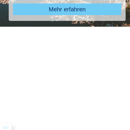
Mehr erfahren
Pauschal & Lastminute
Nur Hotel
Kreuzfahrten
Reiseziel
TUI Suneo Perla, TUI Suneo Perla
Abflughafen
28 ausgewählt
früheste
späteste
-
Anreise
Abreise
Dauer
beliebig
Reisende
2 Erwachsene
Suchen