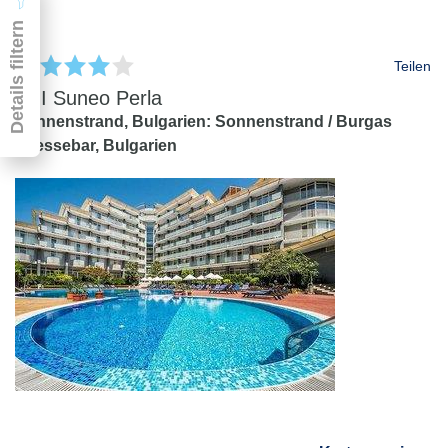
Details filtern
Teilen
TUI Suneo Perla
Sonnenstrand,
Bulgarien: Sonnenstrand / Burgas
/ Nessebar,
Bulgarien
Pauschal & Lastminute
Nur Hotel
Abflughafen
Abflughafen
Zielflughafen
beliebig
früheste
späteste
-
Anreise
Abreise
Dauer
beliebig
Reisende
2 Erwachsene