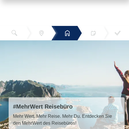
Reiseziel
Hotels
Termin
Buchen
Bestätigun
und Preise
g
#MehrWert Reisebüro
Mehr Wert. Mehr Reise. Mehr Du. Entdecken Sie
den MehrWert des Reisebüros!