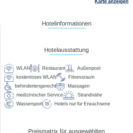
Karte anzeigen
Suchen
Hotelinformationen
Preis pro Person
Hotelausstattung
bis €
Verpflegung
WLAN
Restaurant
Außenpool
kostenloses WLAN
Fitnessraum
ohne Verpflegung
Frühstück
behindertengerecht
Massagen
Halbpension
Halbpension Plus
medizinischer Service
Strandnähe
Vollpension
Vollpension-Plus
Wassersport
Hotels nur für Erwachsene
All Inclusive
All Inclusive Plus
Zimmertyp
Preismatrix für ausgewählten