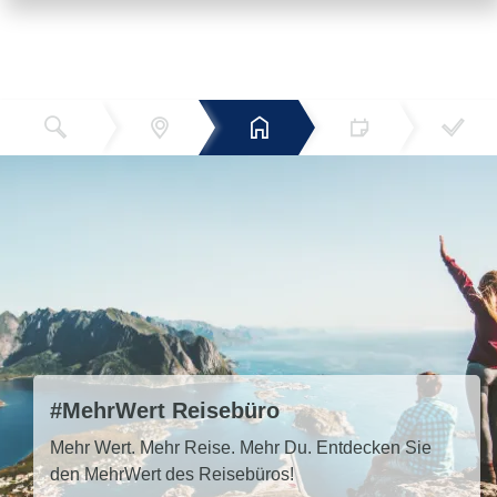
Reiseziel
Hotels
Termin
Buchen
Bestätigun
und Preise
g
#MehrWert Reisebüro
Mehr Wert. Mehr Reise. Mehr Du. Entdecken Sie
den MehrWert des Reisebüros!