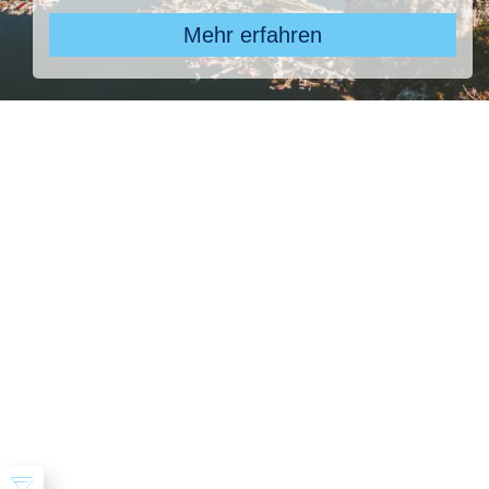
Mehr erfahren
Pauschal & Lastminute
Nur Hotel
Kreuzfahrten
Reiseziel
TUI MAGIC LIFE Club Plimmiri, TUI MAGIC LIFE Club Plim
Abflughafen
28 ausgewählt
früheste
späteste
-
Anreise
Abreise
Dauer
beliebig
Reisende
2 Erwachsene
Suchen