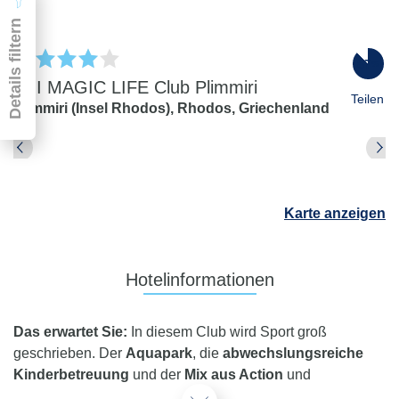
Details filtern
87
%
TUI MAGIC LIFE Club Plimmiri
Teilen
Plimmiri (Insel Rhodos),
Rhodos,
Griechenland
Pauschal & Lastminute
Nur Hotel
Abflughafen
Karte anzeigen
Abflughafen
Zielflughafen
beliebig
Hotelinformationen
früheste
späteste
-
Anreise
Abreise
Das erwartet Sie:
In diesem Club wird Sport groß
Dauer
geschrieben. Der
Aquapark
, die
abwechslungsreiche
beliebig
Kinderbetreuung
und der
Mix aus Action
und
Reisende
Entspannung
begeistern. Ein Highlight ist die
2 Erwachsene