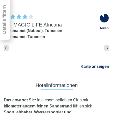
Details filtern
89
%
TUI MAGIC LIFE Africana
Teilen
Hammamet (Nabeul),
Tunesien -
Hammamet,
Tunesien
Pauschal & Lastminute
Nur Hotel
Abflughafen
Abflughafen
Karte anzeigen
Zielflughafen
beliebig
früheste
späteste
Hotelinformationen
-
Anreise
Abreise
Dauer
Das erwartet Sie:
In diesem beliebten Club mit
beliebig
kilometerlangem feinen Sandstrand
fühlen sich
Reisende
Sportliebhaber, Wassersportler und
2 Erwachsene