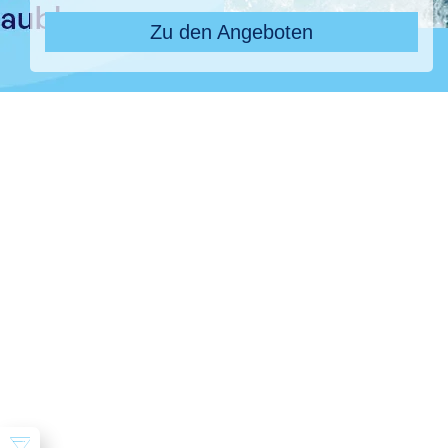
Zu den Angeboten
Pauschal & Lastminute
Nur Hotel
Kreuzfahrten
Reiseziel
TUI MAGIC LIFE Africana, TUI MAGIC LIFE Africana
Abflughafen
28 ausgewählt
früheste
späteste
-
Anreise
Abreise
Dauer
beliebig
Reisende
2 Erwachsene
Suchen