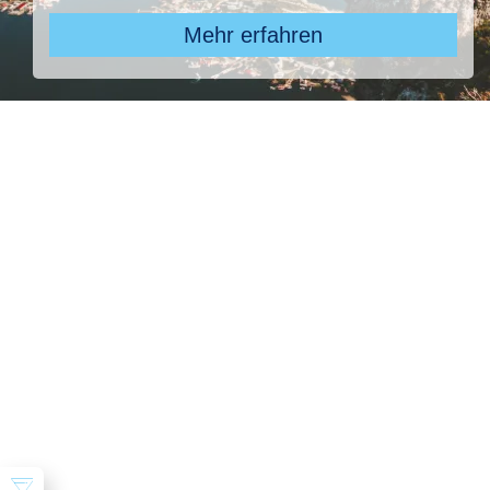
Mehr erfahren
Pauschal & Lastminute
Nur Hotel
Kreuzfahrten
Reiseziel
5 ausgewählt
Abflughafen
28 ausgewählt
früheste
späteste
-
Anreise
Abreise
Dauer
7 Tage
Reisende
2 Erwachsene
Suchen