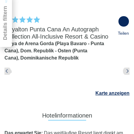
Details filtern
100
%
Royalton Punta Cana An Autograph
Teilen
Collection All-Inclusive Resort & Casino
Playa de Arena Gorda (Playa Bavaro - Punta
Cana),
Dom. Republik - Osten (Punta
Pauschal & Lastminute
Nur Hotel
Cana),
Dominikanische Republik
Abflughafen
Abflughafen
Zielflughafen
beliebig
Karte anzeigen
früheste
späteste
-
Anreise
Abreise
Dauer
Hotelinformationen
beliebig
Reisende
Das erwartet Sie:
Das weitläufige Resort liegt direkt am
2 Erwachsene