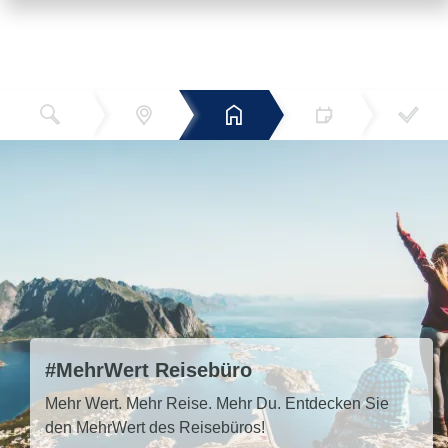
Reiseziel
Hotels
Termin
Buchen
Bestätigun
und Preise
g
#MehrWert Reisebüro
Mehr Wert. Mehr Reise. Mehr Du. Entdecken Sie
den MehrWert des Reisebüros!