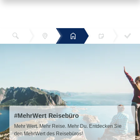
Reiseziel
Hotels
Termin
Buchen
Bestätigun
und Preise
g
#MehrWert Reisebüro
Mehr Wert. Mehr Reise. Mehr Du. Entdecken Sie
den MehrWert des Reisebüros!