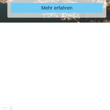
Mehr erfahren
Pauschal & Lastminute
Nur Hotel
Kreuzfahrten
Reiseziel
ROBINSON Jandia Playa, ROBINSON Jandia Playa
Abflughafen
28 ausgewählt
früheste
späteste
-
Anreise
Abreise
Dauer
beliebig
Reisende
2 Erwachsene
Suchen