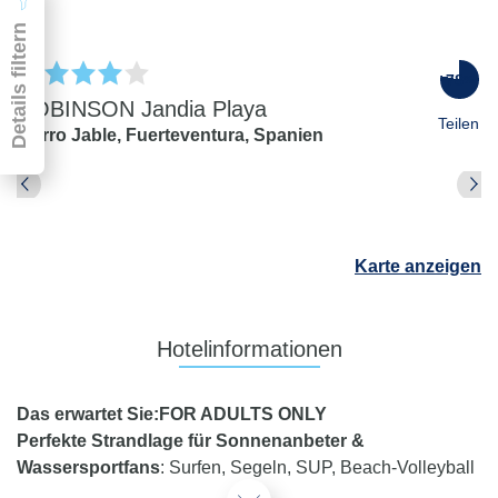
Details filtern
78
%
ROBINSON Jandia Playa
Teilen
Morro Jable,
Fuerteventura,
Spanien
Pauschal & Lastminute
Nur Hotel
Abflughafen
Karte anzeigen
Abflughafen
Zielflughafen
beliebig
Hotelinformationen
früheste
späteste
-
Anreise
Abreise
Das erwartet Sie:
FOR ADULTS ONLY
Dauer
Perfekte Strandlage für Sonnenanbeter &
beliebig
Wassersportfans
: Surfen, Segeln, SUP, Beach-Volleyball
Reisende
oder einfach nur entspannen. Abseits vom Strand laden
2 Erwachsene