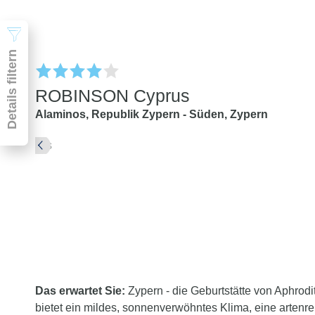
Details filtern
ROBINSON Cyprus
Alaminos,
Republik Zypern - Süden,
Zypern
Pauschal & Lastminute
Nur Hotel
Abflughafen
Abflughafen
Zielflughafen
beliebig
früheste
späteste
-
Anreise
Abreise
Das erwartet Sie:
Zypern - die Geburtstätte von Aphrodit
Dauer
bietet ein mildes, sonnenverwöhntes Klima, eine artenr
beliebig