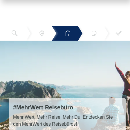
Reiseziel
Hotels
Termin
Buchen
Bestätigun
und Preise
g
#MehrWert Reisebüro
Mehr Wert. Mehr Reise. Mehr Du. Entdecken Sie
den MehrWert des Reisebüros!