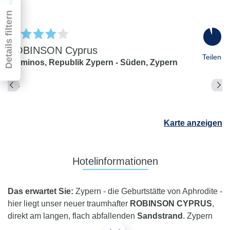
Details filtern
95
%
ROBINSON Cyprus
Teilen
Alaminos,
Republik Zypern - Süden,
Zypern
Pauschal & Lastminute
Nur Hotel
Abflughafen
Karte anzeigen
Abflughafen
Zielflughafen
beliebig
Hotelinformationen
früheste
späteste
-
Anreise
Abreise
Das erwartet Sie:
Zypern - die Geburtstätte von Aphrodite -
Dauer
hier liegt unser neuer traumhafter
ROBINSON CYPRUS
,
beliebig
direkt am langen, flach abfallenden
Sandstrand
. Zypern
Reisende
bietet ein mildes, sonnenverwöhntes Klima, eine
2 Erwachsene