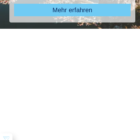
Mehr erfahren
Pauschal & Lastminute
Nur Hotel
Kreuzfahrten
Reiseziel
ROBINSON Cyprus, ROBINSON Cyprus
Abflughafen
28 ausgewählt
früheste
späteste
-
Anreise
Abreise
Dauer
beliebig
Reisende
2 Erwachsene
Suchen