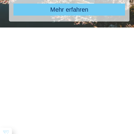
Mehr erfahren
Pauschal & Lastminute
Nur Hotel
Kreuzfahrten
Reiseziel
4 ausgewählt
Abflughafen
Abflughafen
früheste
späteste
-
Anreise
Abreise
Dauer
beliebig
Reisende
2 Erwachsene
Suchen