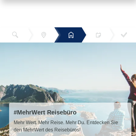
Reiseziel
Hotels
Termin
Buchen
Bestätigun
und Preise
g
#MehrWert Reisebüro
Mehr Wert. Mehr Reise. Mehr Du. Entdecken Sie
den MehrWert des Reisebüros!