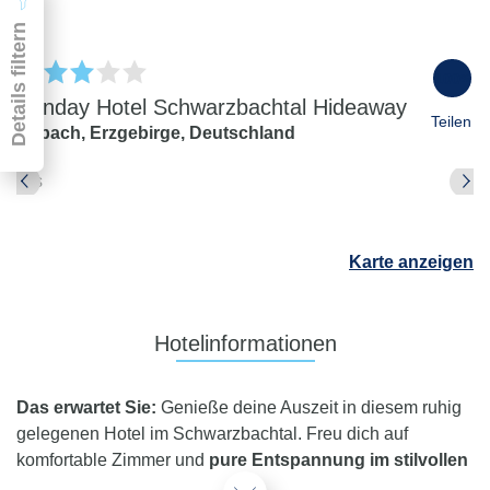
Details filtern
100
%
Sunday Hotel Schwarzbachtal Hideaway
Teilen
Erlbach,
Erzgebirge,
Deutschland
Pauschal & Lastminute
Nur Hotel
Abflughafen
Karte anzeigen
Abflughafen
Zielflughafen
beliebig
Hotelinformationen
früheste
späteste
-
Anreise
Abreise
Das erwartet Sie:
Genieße deine Auszeit in diesem ruhig
Dauer
gelegenen Hotel im Schwarzbachtal. Freu dich auf
beliebig
komfortable Zimmer und
pure Entspannung im stilvollen
Reisende
Spa
. Hier tankst du neue Energie bei Wellness und
2 Erwachsene