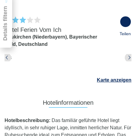
Details filtern
100
%
Hotel Ferien Vom Ich
Teilen
Neukirchen (Niederbayern),
Bayerischer
Wald,
Deutschland
Pauschal & Lastminute
Nur Hotel
Abflughafen
Abflughafen
Karte anzeigen
Zielflughafen
beliebig
früheste
späteste
Hotelinformationen
-
Anreise
Abreise
Dauer
Hotelbeschreibung:
Das familiär geführte Hotel liegt
beliebig
idyllisch, in sehr ruhiger Lage, inmitten herrlicher Natur. Für
Reisende
Ruhesuchende ideal zum Entspannen und Erholen. Das
2 Erwachsene