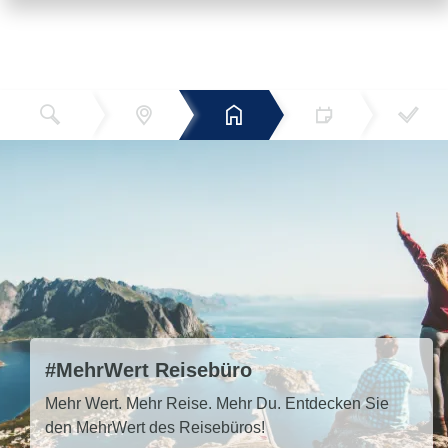
Reiseziel
Hotels
Termin
Buchen
Bestätigun
und Preise
g
#MehrWert Reisebüro
Mehr Wert. Mehr Reise. Mehr Du. Entdecken Sie
den MehrWert des Reisebüros!