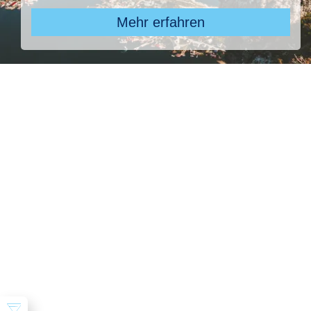
Mehr erfahren
Pauschal & Lastminute
Nur Hotel
Kreuzfahrten
Reiseziel
Schwarzwald, Deutschland
Abflughafen
Abflughafen
früheste
späteste
-
Anreise
Abreise
Dauer
beliebig
Reisende
2 Erwachsene
Suchen