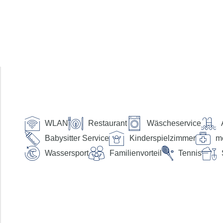
Reisende
2 Erwachsene
Suchen
Preis pro Person
WLAN
bis €
Restaurant
Wäscheservice
Verpflegung
Babysitter Service
Kinderspielzimmer
me
Wassersport
Familienvorteil
Tennis
ohne Verpflegung
Frühstück
Halbpension
Halbpension Plus
Vollpension
Vollpension-Plus
All Inclusive
All Inclusive Plus