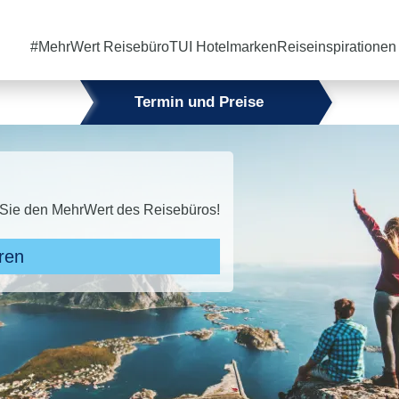
#MehrWert Reisebüro
TUI Hotelmarken
Reiseinspirationen
Termin und Preise
 Sie den MehrWert des Reisebüros!
ren