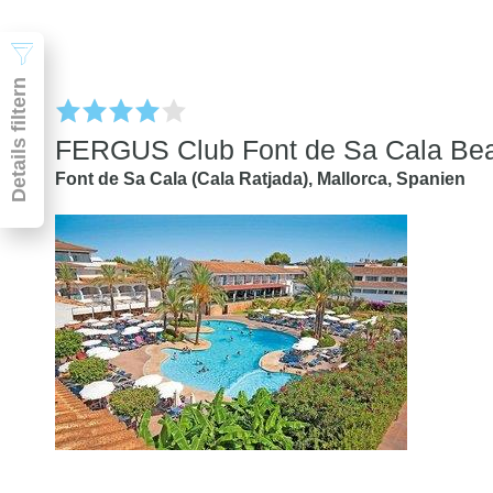
Details filtern
FERGUS Club Font de Sa Cala Be
Font de Sa Cala (Cala Ratjada),
Mallorca,
Spanien
Pauschal & Lastminute
Nur Hotel
Abflughafen
Abflughafen
Zielflughafen
beliebig
früheste
späteste
-
Anreise
Abreise
Dauer
beliebig