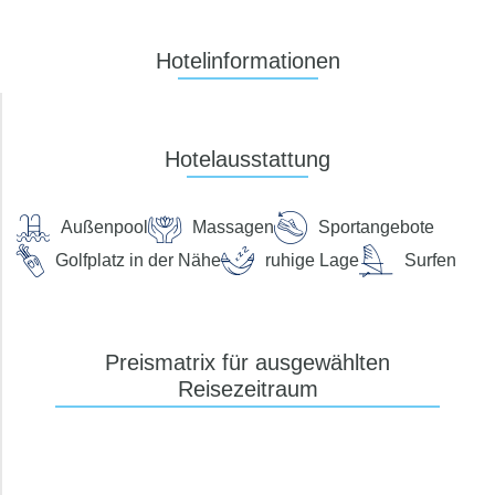
Suchen
Hotelinformationen
Hotelausstattung
Preis pro Person
bis €
Außenpool
Massagen
Sportangebote
Verpflegung
Golfplatz in der Nähe
ruhige Lage
Surfen
ohne Verpflegung
Frühstück
Halbpension
Halbpension Plus
Preismatrix für ausgewählten
Vollpension
Vollpension-Plus
Reisezeitraum
All Inclusive
All Inclusive Plus
Zimmertyp