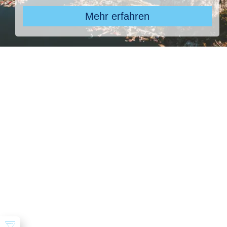
Mehr erfahren
Z
Pauschal & Lastminute
Nur Hotel
Kreuzfahrten
Reiseziel
Balaia Senses, Balaia Senses
Abflughafen
28 ausgewählt
früheste
späteste
-
Anreise
Abreise
Dauer
beliebig
Reisende
2 Erwachsene
Suchen