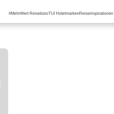
#MehrWert Reisebüro
TUI Hotelmarken
Reiseinspirationen