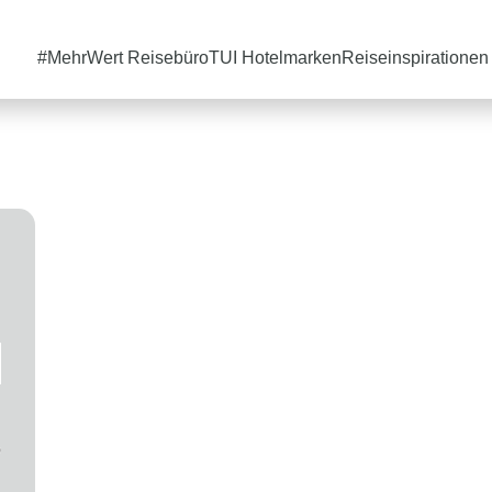
#MehrWert Reisebüro
TUI Hotelmarken
Reiseinspirationen